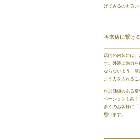
げてみるのも良い
再来店に繋げ
店内の
内装
には、
す。外装に魅力を
ならないよう、
店
よう力を入れるこ
付加価値のある空
ベーションも高く
多くのお客様に「
思います。