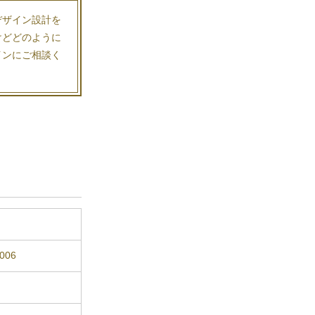
デザイン設計を
けどどのように
インにご相談く
006