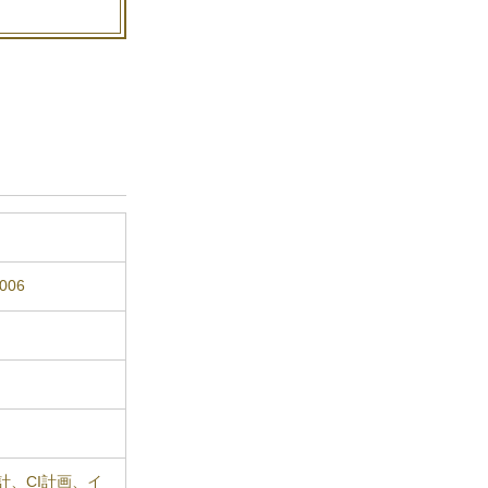
006
、CI計画、イ