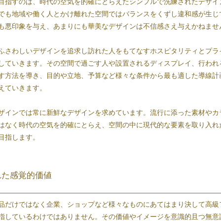
目指すのは、時代の空気を的確にとらえたシンプルで洗練されたデザイ
でも地域や働く人とかけ離れた空間ではバランスをくずし違和感が生じ
も悪印象を与え、あまりにも華美なデザインは不信感さえ与えかねませ
ふさわしいデザインを追求し訪れた人をもてなすホスピタリティとプラ
していきます。その空間で過ごす人や設置されるディスプレイ、行われ
す方法を導き、目的や立地、予算など様々な条件から最も適した導線計
えていきます。
ザインでは常に新鮮なデザインを求めています。流行に添った素材やカ
はなく時代の空気を的確にとらえ、空間の中に現代的な要素を取り入れ
目指します。
れた感覚的価値
品だけではなく企業、ショップなど様々なものにあてはまり決して高級
指しているわけではありません。その価値やイメージを意識的且つ無意