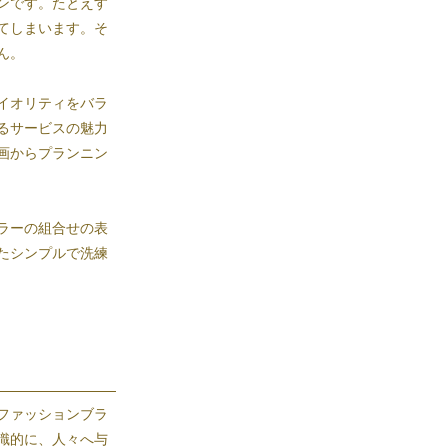
ンです。たとえす
てしまいます。そ
ん。
イオリティをバラ
るサービスの魅力
画からプランニン
ラーの組合せの表
たシンプルで洗練
ファッションブラ
識的に、人々へ与