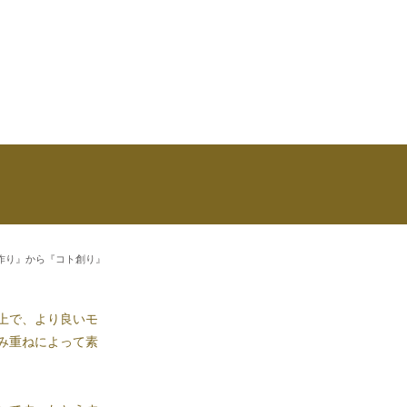
ノ作り』から『コト創り』
上で、より良いモ
み重ねによって素