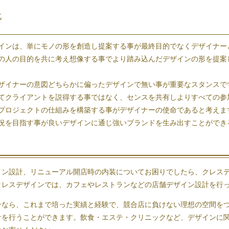
化
インは、単にモノの形を創造し提案する事が最終目的でなくデザイナー
の人の目的を共に考え想像する事でより踏み込んだデザインの形を提案
ザイナーの意図どちらかに偏ったデザインで無い事が重要なスタンスで
てクライアントを説得する事ではなく、センスを共有しよりすべての参
プロジェクトの仕組みを構築する事がデザイナーの使命であると考えま
況を目指す事が良いデザインに通じ強いブランドを生み出すことができ
イン設計
、
リニューアル
開店時の
内装
についてお困りでしたら、クレス
クレスデザインでは、カフェやレストランなどの店舗デザイン設計を行
ンなら、これまで培った実績と経験で、競合店に負けない理想の
空間
を
計を行うことができます。飲食・エステ・クリニックなど、デザインに