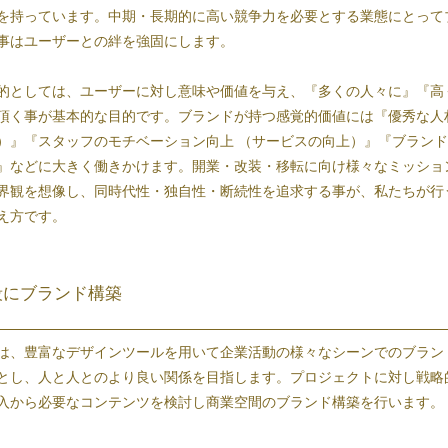
を持っています。中期・長期的に高い競争力を必要とする業態にとって
事はユーザーとの絆を強固にします。
的としては、ユーザーに対し意味や価値を与え、『多くの人々に』『高
頂く事が基本的な目的です。ブランドが持つ感覚的価値には『優秀な人
）』『スタッフのモチベーション向上 （サービスの向上）』『ブラン
』などに大きく働きかけます。開業・改装・移転に向け様々なミッショ
界観を想像し、同時代性・独自性・断続性を追求する事が、私たちが行
え方です。
段にブランド構築
は、豊富なデザインツールを用いて企業活動の様々なシーンでのブラン
とし、人と人とのより良い関係を目指します。プロジェクトに対し戦略
入から必要なコンテンツを検討し商業空間のブランド構築を行います。