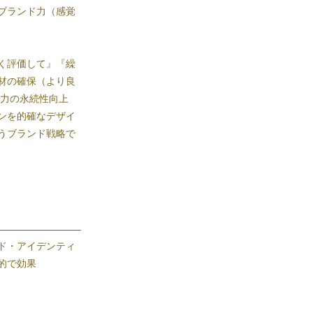
ブランド力（感覚
く評価して』『繰
材の確保（より良
ド力の永続性向上
ンを的確なデザイ
うブランド戦略で
ド・アイデンティ
的で効果