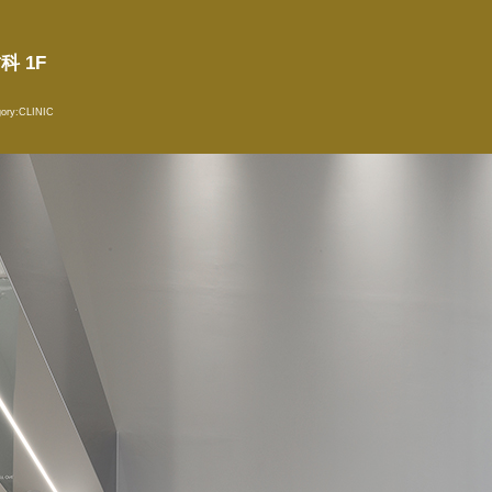
科 1F
ory:
CLINIC