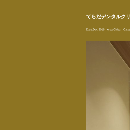
てらだデンタルク
Date:
Dec.2016
Area:
Chiba
Categ